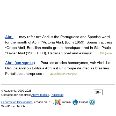
Abril
— may refer to:* Abril is the Portuguese and Spanish word
for the month of April. *Victoria Abril, (born 1959), Spanish actress
*Grupo Abril, Brazilian media group, headquartered in São Paulo
*Xavier Abril (1905 1990), Peruvian poet and essayist …
Wikipedia
Abril (entreprise)
— Pour les articles homonymes, voir Abril. Le
Groupe Abril ou Editoria Abril est un groupe de médias brésilien.
Portail des entreprises …
Wikipédia en Français
© Academic, 2000-2026
18+
Contacte con nosotros:
Apoyo técnico
,
Publicidad
Exportación Diccionarios
, creado en PHP,
Joomla,
Drupal,
WordPress, MODx.