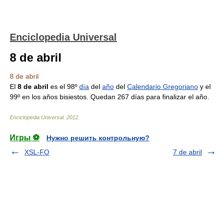
Enciclopedia Universal
8 de abril
8 de abril
El
8 de abril
es el 98º
día
del
año
del
Calendario Gregoriano
y el
99º en los años bisiestos. Quedan 267 días para finalizar el año.
Enciclopedia Universal
.
2012
.
Игры ⚽
Нужно решить контрольную?
XSL-FO
7 de abril