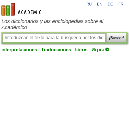
RU
EN
DE
FR
es-academic.com
Los diccionarios y las enciclopedias sobre el
Académico
¡Buscar!
interpretaciones
Traducciones
libros
Игры ⚽